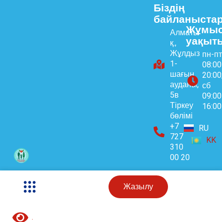
Біздің
байланыста
Жұмы
Алматы
уақыт
қ.,
Жұлдыз
пн-пт
1-
08:0
шағын
20:00
ауданы,
сб
5в
09:0
Тіркеу
16:00
бөлімі
+7
RU
727
KK
310
00 20
Жазылу
.