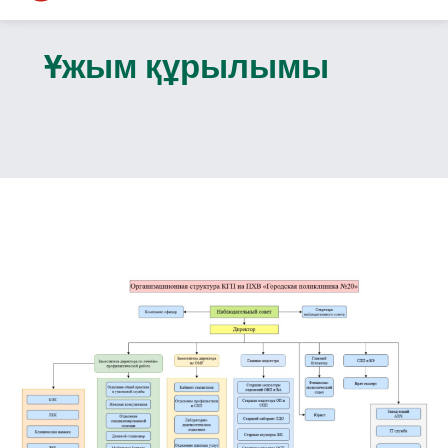
Ұжым құрылымы