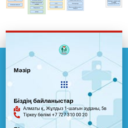
Мәзір
Біздің байланыстар
Алматы қ., Жұлдыз 1-шағын ауданы, 5в
Тіркеу бөлімі +7 727 310 00 20