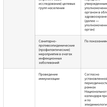
исследования) целевых
утвержденны
групп населения
уполномочен
органом в обл
здравоохране
(далее —
уполномочен
орган)
Санитарно-
По показания
противоэпидемические
(профилактические)
мероприятия в очагах
инфекционных
заболеваний
Проведение
Согласно
иммунизации
установленно
периодичности
рамках
Национальног
календаря пр
и по
эпидемиологи