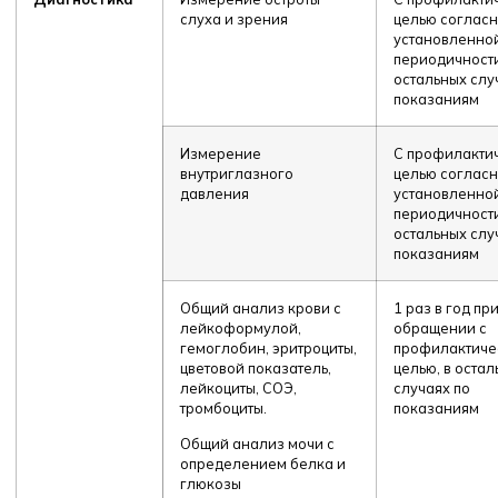
слуха и зрения
целью соглас
установленно
периодичности
остальных слу
показаниям
Измерение
С профилакти
внутриглазного
целью соглас
давления
установленно
периодичности
остальных слу
показаниям
Общий анализ крови с
1 раз в год пр
лейкоформулой,
обращении с
гемоглобин, эритроциты,
профилактиче
цветовой показатель,
целью, в оста
лейкоциты, СОЭ,
случаях по
тромбоциты.
показаниям
Общий анализ мочи с
определением белка и
глюкозы