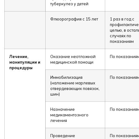
туберкулез у детей
Флюорография с 15 лет
1 раз в год с
профилактиче
целью, в оста
случаях по
показаниям
Лечение,
Оказание неотложной
По показания
манипуляции и
медицинской помощи
процедуры
Иммобилизация
По показания
(наложение марлевых
отвердевающих повязок,
шин)
Назначение
По показания
медикаментозного
лечения
Проведение
По показания