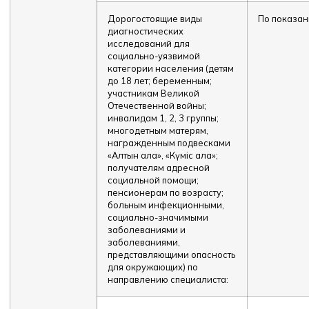
Дорогостоящие виды
По показа
диагностических
исследований для
социально-уязвимой
категории населения (детям
до 18 лет; беременным;
участникам Великой
Отечественной войны;
инвалидам 1, 2, 3 группы;
многодетным матерям,
награжденным подвесками
«Алтын алқа», «Күміс алқа»;
получателям адресной
социальной помощи;
пенсионерам по возрасту;
больным инфекционными,
социально-значимыми
заболеваниями и
заболеваниями,
представляющими опасность
для окружающих) по
направлению специалиста: