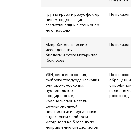
специалист
Группа крови и резус фактор
По показа
лицам, подлежащим
госпитализации в стационар
на операцию
Микробиологические
По показа
исследования
биологического материала
(бакпосев)
УЗИ, рентгенография,
По показан
фиброгастродуоденоскопия,
обращении
ректороманоскопия,
с профилак
дуоденальное
целью не ч
зондирование,
раза в год
колоноскопия, методы
функциональной
диагностики и другие виды
эндоскопии с забором
материала на биопсию по
направлению специалистов