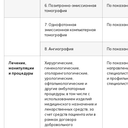
6. Позитронно-эмиссионная
По показа
томография
7. Однофотонная
По показа
эмиссионная компьютерная
томография
8. Ангиография
По показа
Лечение,
Хирургические,
По показан
манипуляции
гинекологические,
направлен
и процедуры
отоларингологические,
специалис
урологические,
и профиль
офтальмологические и
специалист
другие амбулаторные
процедуры, в том числе с
использованием изделий
медицинского назначения и
лекарственных средств, за
счет средств пациента или в
рамках договора
добровольного