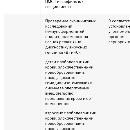
ПМСП и профильных
специалистов
Проведение скрининговых
В соответст
исследований
установле
(иммуноферментный
уполномоч
анализ, полимеразная
органом
цепная реакция) на
периодичн
диагностику вирусных
гепатитов «В» и «С»:
детей с заболеваниями
крови, злокачественными
новообразованиями,
находящихся на
гемодиализе, имеющих в
анамнезе оперативные
вмешательства,
переливание крови и ее
компонентов;
взрослых с заболеваниями
крови, злокачественными
новообразованиями,
находящихся на