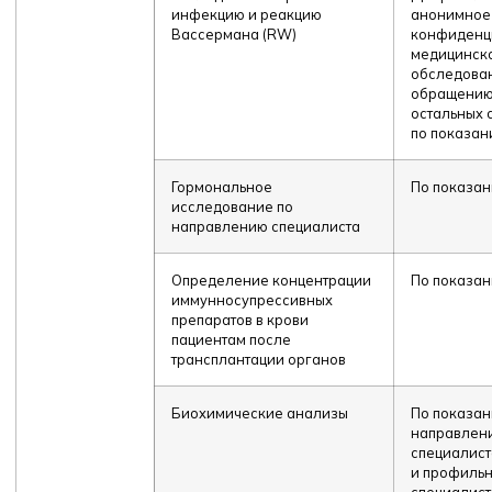
инфекцию и реакцию
анонимное 
Вассермана (RW)
конфиденц
медицинск
обследова
обращению
остальных 
по показан
Гормональное
По показа
исследование по
направлению специалиста
Определение концентрации
По показа
иммунносупрессивных
препаратов в крови
пациентам после
трансплантации органов
Биохимические анализы
По показан
направлен
специалис
и профиль