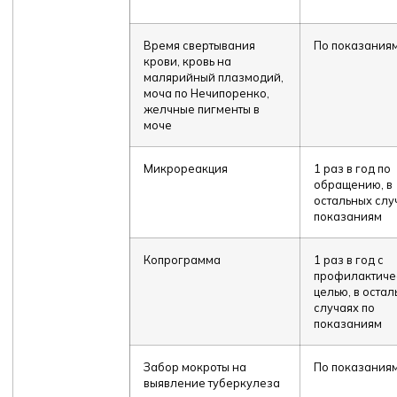
Время свертывания
По показания
крови, кровь на
малярийный плазмодий,
моча по Нечипоренко,
желчные пигменты в
моче
Микрореакция
1 раз в год по
обращению, в
остальных слу
показаниям
Копрограмма
1 раз в год с
профилактиче
целью, в оста
случаях по
показаниям
Забор мокроты на
По показания
выявление туберкулеза