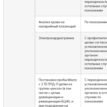
периодичности
остальных слу
показаниям
Анализ крови на
По показания
малярийный плазмодий
Электрокардиограмма
С профилакти
целью соглас
установленно
уполномочен
органом
периодичности
остальных слу
показаниям
Постановка пробы Манту
С периодично
с 2 ТЕ ППД-Л детям из
установленно
группы «риска» (в том
уполномочен
числе с целью
органом, в ос
довакцинации и
случаях по
ревакцинации БЦЖ), и
показаниям
при подозрении на