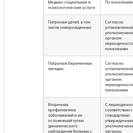
Медико-социальные и
По показания
психологические услуги
Патронаж детей, в том
Согласно
числе новорожденных
установленно
уполномочен
органом
периодичности
показаниям
Патронаж беременных
Согласно
женщин
установленно
уполномочен
органом
периодичности
показаниям
Вторичная
С периодичнос
профилактика
соответствии 
заболеваний и их
стандартами,
осложнений путем
утвержденны
динамического
уполномочен
наблюдения больных с
органом