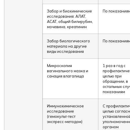
Забор и биохимические
По показания
исследования: АЛАТ,
АСАТ, общий билирубин,
мочевина, креатинин
Забор биологического
По показания
материала на другие
виды исследования
Микроскопия
1 раз в год с
вагинального мазка и
профилактиче
санация влагалища
целью при
обращении, в
остальных слу
показаниям
Иммунохимическое
С профилакти
исследование
целью соглас
(гемокульт-тест
установленно
экспресс-методом)
уполномочен
органом