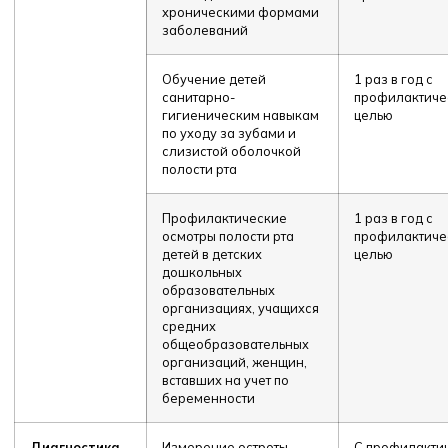
хроническими формами
заболеваний
Обучение детей
1 раз в год с
санитарно-
профилактиче
гигиеническим навыкам
целью
по уходу за зубами и
слизистой оболочкой
полости рта
Профилактические
1 раз в год с
осмотры полости рта
профилактиче
детей в детских
целью
дошкольных
образовательных
организациях, учащихся
средних
общеобразовательных
организаций, женщин,
вставших на учет по
беременности
Диагностика
Измерение остроты
С профилакти