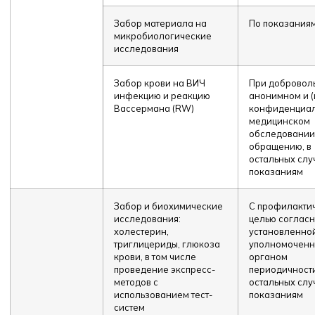
Забор материала на
По показания
микробиологические
исследования
Забор крови на ВИЧ
При добровол
инфекцию и реакцию
анонимном и (
Вассермана (RW)
конфиденциа
медицинском
обследовании
обращению, в
остальных слу
показаниям
Забор и биохимические
С профилакти
исследования:
целью соглас
холестерин,
установленно
триглицериды, глюкоза
уполномочен
крови, в том числе
органом
проведение экспресс-
периодичности
методов с
остальных слу
использованием тест-
показаниям
систем