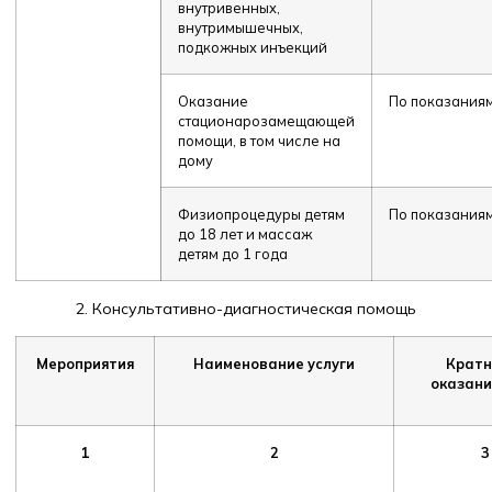
внутривенных,
внутримышечных,
подкожных инъекций
Оказание
По показания
стационарозамещающей
помощи, в том числе на
дому
Физиопроцедуры детям
По показания
до 18 лет и массаж
детям до 1 года
2. Консультативно-диагностическая помощь
Мероприятия
Наименование услуги
Кратн
оказани
1
2
3