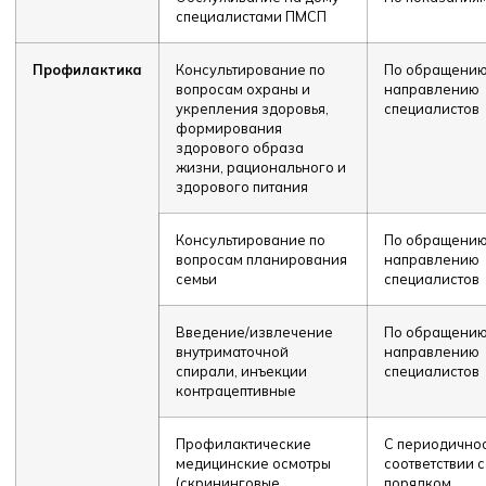
специалистами ПМСП
Профилактика
Консультирование по
По обращению
вопросам охраны и
направлению
укрепления здоровья,
специалистов
формирования
здорового образа
жизни, рационального и
здорового питания
Консультирование по
По обращению
вопросам планирования
направлению
семьи
специалистов
Введение/извлечение
По обращению
внутриматочной
направлению
спирали, инъекции
специалистов
контрацептивные
Профилактические
С периодичнос
медицинские осмотры
соответствии с
(скрининговые
порядком,