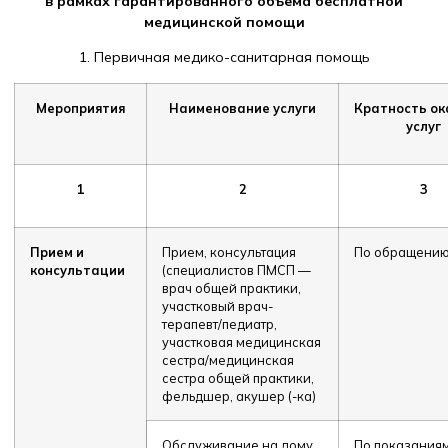
в рамках гарантированного объема бесплатной
медицинской помощи
1. Первичная медико-санитарная помощь
Мероприятия
Наименование услуги
Кратность ок
услуг
1
2
3
Прием и
Прием, консультация
По обращени
консультации
(специалистов ПМСП —
врач общей практики,
участковый врач-
терапевт/педиатр,
участковая медицинская
сестра/медицинская
сестра общей практики,
фельдшер, акушер (-ка)
Обслуживание на дому
По показания