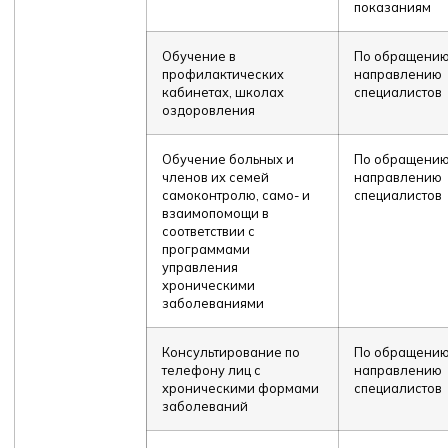
показаниям
Обучение в
По обращению
профилактических
направлению
кабинетах, школах
специалистов
оздоровления
Обучение больных и
По обращению
членов их семей
направлению
самоконтролю, само- и
специалистов
взаимопомощи в
соответствии с
программами
управления
хроническими
заболеваниями
Консультирование по
По обращению
телефону лиц с
направлению
хроническими формами
специалистов
заболеваний