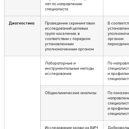
лет по направлению
специалиста
Диагностика
Проведение скрининговых
В соответст
исследований целевых
установле
групп населения, в
уполномоч
соответствии с порядком
органом
установленным
периодичн
уполномоченным органом
Лабораторные и
По направ
инструментальные методы
специалис
исследования
и профиль
специалист
Общеклинические анализы
По показан
направлен
специалис
и профиль
специалист
Исследование крови на ВИЧ
Доброволь