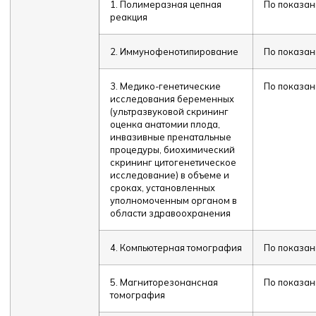
1. Полимеразная цепная
По показа
реакция
2. Иммунофенотипирование
По показа
3. Медико-генетические
По показа
исследования беременных
(ультразвуковой скрининг
оценка анатомии плода,
инвазивные пренатальные
процедуры, биохимический
скрининг цитогенетическое
исследование) в объеме и
сроках, установленных
уполномоченным органом в
области здравоохранения
4. Компьютерная томография
По показа
5. Магниторезонансная
По показа
томография